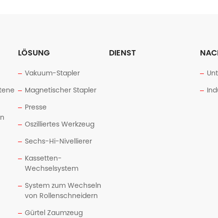
LÖSUNG
DIENST
NAC
Vakuum-Stapler
Un
tene
Magnetischer Stapler
Ind
Presse
en
Oszilliertes Werkzeug
Sechs-Hi-Nivellierer
Kassetten-
Wechselsystem
System zum Wechseln
von Rollenschneidern
Gürtel Zaumzeug