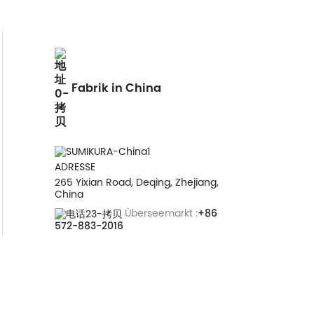
Fabrik in China
ADRESSE
265 Yixian Road, Deqing, Zhejiang,
China
Überseemarkt :
+86
572-883-2016