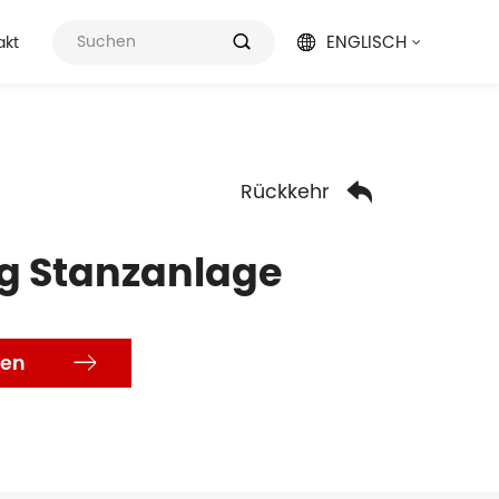
ENGLISCH
akt



Rückkehr
g Stanzanlage
len
