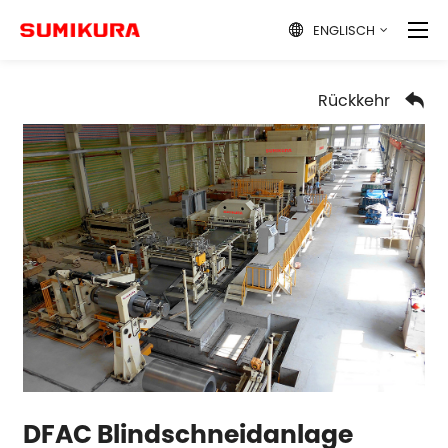
ENGLISCH

Rückkehr

DFAC Blindschneidanlage