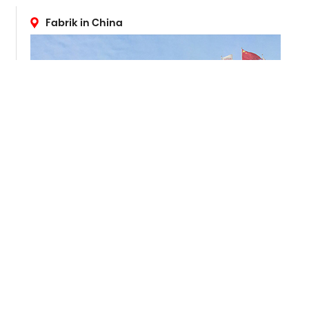
Fabrik in China
ADRESSE
265 Yixian Road, Deqing, Zhejiang, China
Überseemarkt :
+86 572-883-2016