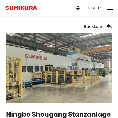
ENGLISCH

Rückkehr

Ningbo Shougang Stanzanlage