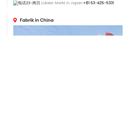
Lokaler Markt in Japan:
+81 53-425-5331
Fabrik in China
ADRESSE
265 Yixian Road, Deqing, Zhejiang, China
Überseemarkt :
+86 572-883-2016