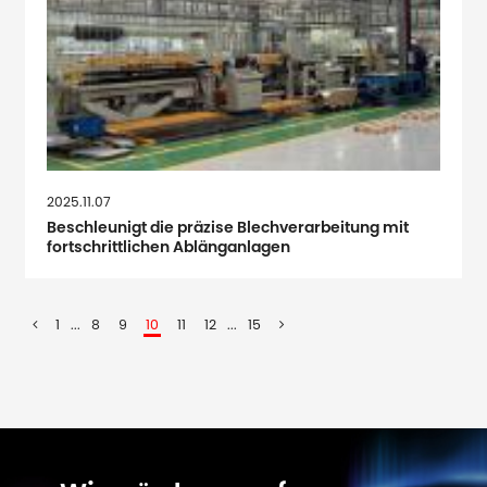
2025.11.07
Beschleunigt die präzise Blechverarbeitung mit
fortschrittlichen Ablänganlagen
1
...
8
9
10
11
12
...
15