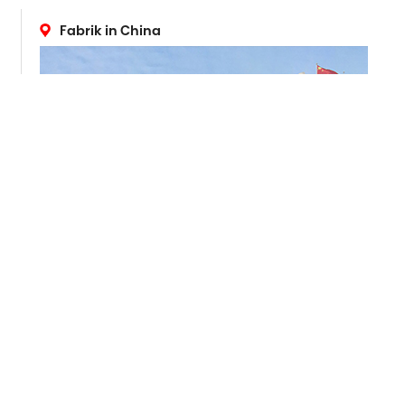
Fabrik in China
ADRESSE
265 Yixian Road, Deqing, Zhejiang, China
Überseemarkt :
+86 572-883-2016