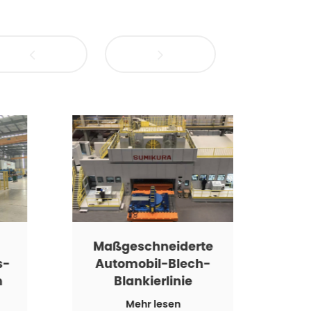
Maßgeschneiderte
St
s-
Automobil-Blech-
m
Blankierlinie
Mehr lesen