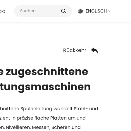
ENGLISCH
akt



Rückkehr
e zugeschnittene
itungsmaschinen
hnittene Spulenleitung wandelt Stahl- und
ient in präzise flache Platten um und
len, Nivellieren, Messen, Scheren und