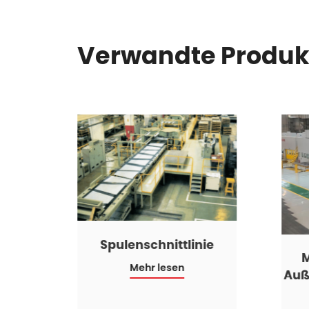
Verwandte Produk
Spulenschnittlinie
Cut-
Mehr lesen
e
Auß