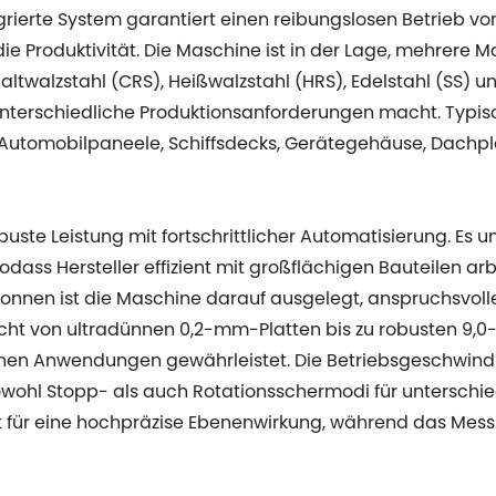
rierte System garantiert einen reibungslosen Betrieb vo
 Produktivität. Die Maschine ist in der Lage, mehrere Ma
ltwalzstahl (CRS), Heißwalzstahl (HRS), Edelstahl (SS) 
ür unterschiedliche Produktionsanforderungen macht. Ty
 Automobilpaneele, Schiffsdecks, Gerätegehäuse, Dachpla
uste Leistung mit fortschrittlicher Automatisierung. Es un
dass Hersteller effizient mit großflächigen Bauteilen ar
nnen ist die Maschine darauf ausgelegt, anspruchsvoll
icht von ultradünnen 0,2-mm-Platten bis zu robusten 9,
nen Anwendungen gewährleistet. Die Betriebsgeschwindig
owohl Stopp- als auch Rotationsschermodi für unterschie
gt für eine hochpräzise Ebenenwirkung, während das Mes