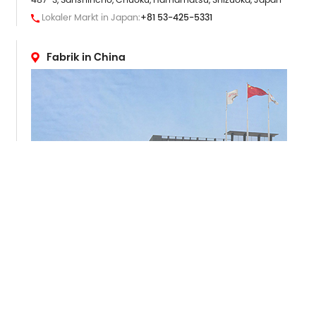
Lokaler Markt in Japan:
+81 53-425-5331
Fabrik in China
ADRESSE
265 Yixian Road, Deqing, Zhejiang, China
Überseemarkt :
+86 572-883-2016