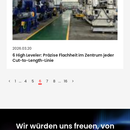
2026.03.20
6 High Leveler: Präzise Flachheit im Zentrum jeder
Cut-to-Length-Linie
1
...
4
5
6
7
8
...
16
Wir würden uns freuen, von