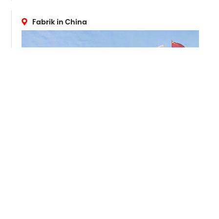
Fabrik in China
ADRESSE
265 Yixian Road, Deqing, Zhejiang, China
Überseemarkt :
+86 572-883-2016